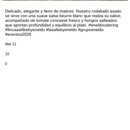
Delicado, elegante y lleno de matices. Nuestro rodaballo asado
se sirve con una suave salsa beurre blanc que realza su sabor,
acompañado de tomate concassé fresco y hongos salteados
que aportan profundidad y equilibrio al plato. #eneldocatering
#fincaastilbebyeneldo #lasallebyeneldo #grupoeneldo
#eventos2026
Mar 12
10
0