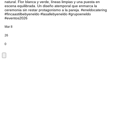
natural. Flor blanca y verde, líneas limpias y una puesta en
escena equilibrada. Un diseño atemporal que enmarca la
ceremonia sin restar protagonismo a la pareja. #eneldocatering
#fincaastilbebyeneldo #lasallebyeneldo #grupoeneldo
#eventos2026
Mar 8
26
0