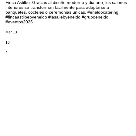
Finca Astilbe. Gracias al diseño moderno y diáfano, los salones
interiores se transforman fácilmente para adaptarse a
banquetes, cócteles o ceremonias únicas. #eneldocatering
#fincaastilbebyeneldo #lasallebyeneldo #grupoeneldo
#eventos2026
Mar 13
16
2